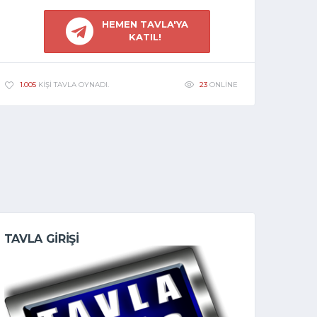
HEMEN TAVLA'YA
KATIL!
23
ONLINE
1.005
KIŞI TAVLA OYNADI.
TAVLA GİRİŞİ