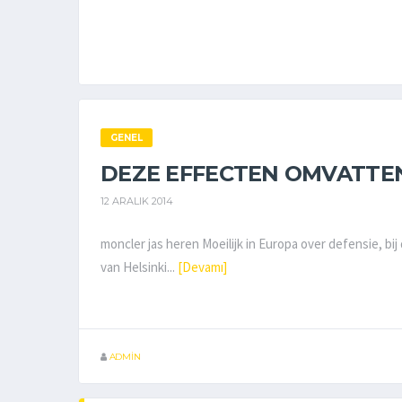
GENEL
DEZE EFFECTEN OMVATTEN 
12 ARALIK 2014
moncler jas heren Moeilijk in Europa over defensie, bi
van Helsinki...
[Devamı]
ADMIN