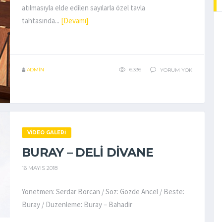
atılmasıyla elde edilen sayılarla özel tavla
tahtasında...
[Devamı]
ADMIN
6.336
YORUM YOK
VIDEO GALERI
BURAY – DELI DIVANE
16 MAYIS 2018
Yonetmen: Serdar Borcan / Soz: Gozde Ancel / Beste:
Buray / Duzenleme: Buray – Bahadir