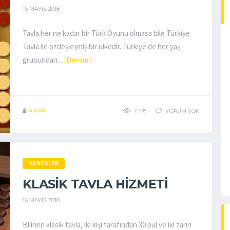
16 MAYIS 2018
Tavla her ne kadar bir Türk Oyunu olmasa bile Türkiye
Tavla ile özdeşleşmiş bir ülkedir. Türkiye de her yaş
grubundan...
[Devamı]
ADMIN
7.738
YORUM YOK
HABERLER
KLASIK TAVLA HIZMETI
16 MAYIS 2018
Bilinen klasik tavla, iki kişi tarafından 30 pul ve iki zarın