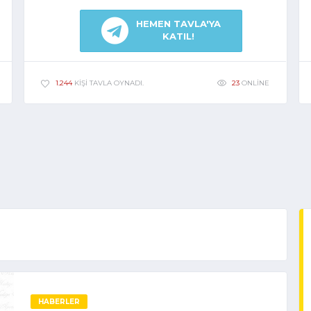
HEMEN TAVLA'YA
KATIL!
23
ONLINE
1.244
KIŞI TAVLA OYNADI.
HABERLER