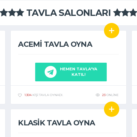
TAVLA SALONLARI
ACEMI TAVLA OYNA
HEMEN TAVLA'YA
KATIL!
23
ONLINE
1.304
KIŞI TAVLA OYNADI.
KLASIK TAVLA OYNA