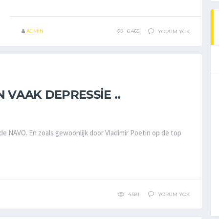
ADMIN
6.465
YORUM YOK
VAAK DEPRESSIE ..
j de NAVO. En zoals gewoonlijk door Vladimir Poetin op de top
4.581
YORUM YOK