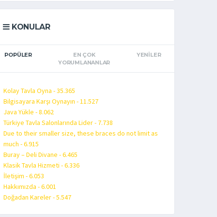
KONULAR
POPÜLER
EN ÇOK
YENILER
YORUMLANANLAR
Kolay Tavla Oyna - 35.365
Bilgisayara Karşı Oynayın - 11.527
Java Yükle - 8.062
Türkiye Tavla Salonlarında Lider - 7.738
Due to their smaller size, these braces do not limit as
much - 6.915
Buray – Deli Divane - 6.465
Klasik Tavla Hizmeti - 6.336
İletişim - 6.053
Hakkımızda - 6.001
Doğadan Kareler - 5.547