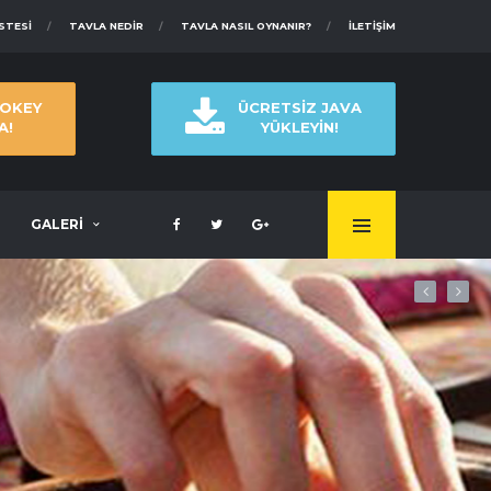
ISTESI
TAVLA NEDIR
TAVLA NASIL OYNANIR?
İLETIŞIM
 OKEY
ÜCRETSİZ JAVA
A!
YÜKLEYİN!
GALERİ