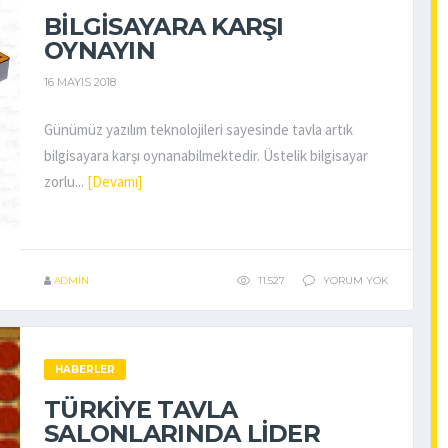
BILGISAYARA KARŞI
OYNAYIN
16 MAYIS 2018
Günümüz yazılım teknolojileri sayesinde tavla artık
bilgisayara karşı oynanabilmektedir. Üstelik bilgisayar
zorlu...
[Devamı]
ADMIN
11.527
YORUM YOK
HABERLER
TÜRKIYE TAVLA
SALONLARINDA LIDER