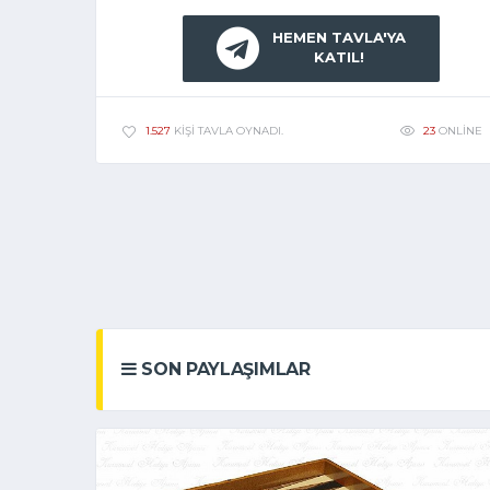
HEMEN TAVLA'YA
KATIL!
23
ONLINE
1.527
KIŞI TAVLA OYNADI.
SON PAYLAŞIMLAR