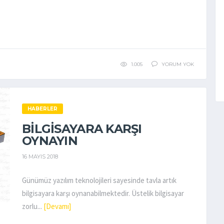
1.005
YORUM YOK
HABERLER
BILGISAYARA KARŞI
OYNAYIN
16 MAYIS 2018
Günümüz yazılım teknolojileri sayesinde tavla artık
bilgisayara karşı oynanabilmektedir. Üstelik bilgisayar
zorlu...
[Devamı]