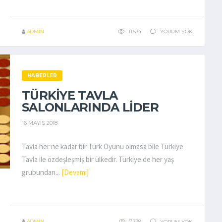
ADMIN
11.534
YORUM YOK
HABERLER
TÜRKIYE TAVLA
SALONLARINDA LIDER
16 MAYIS 2018
Tavla her ne kadar bir Türk Oyunu olmasa bile Türkiye
Tavla ile özdeşleşmiş bir ülkedir. Türkiye de her yaş
grubundan...
[Devamı]
ADMIN
7.738
YORUM YOK