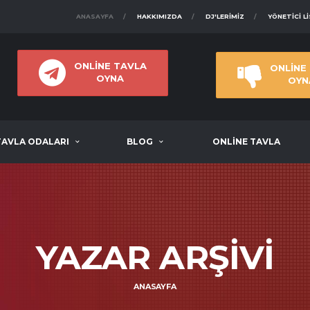
ANASAYFA
HAKKIMIZDA
DJ'LERIMIZ
YÖNETICI L
ONLİNE TAVLA
ONLİNE
OYNA
OYN
TAVLA ODALARI
BLOG
ONLİNE TAVLA
YAZAR ARŞIVI
ANASAYFA