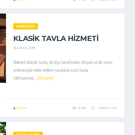
HABERLER
KLASIK TAVLA HIZMETI
16 MAYIS 2018
Bilinen klasik tavla, iki kişi tarafından 30 pul ve iki zarın
atılmasıyla elde edilen sayılarla özel tavla
tahtasında...
[Devamı]
ADMIN
6.338
YORUM YOK
FOTO GALERI