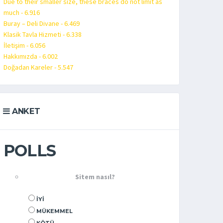
Due to their smaller size, these braces do not limit as
much - 6.916
Buray – Deli Divane - 6.469
Klasik Tavla Hizmeti - 6.338
İletişim - 6.056
Hakkımızda - 6.002
Doğadan Kareler - 5.547
ANKET
POLLS
Sitem nasıl?
İYI
MÜKEMMEL