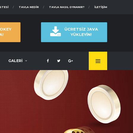
ISTESI
TAVLA NEDIR
TAVLA NASIL OYNANIR?
İLETIŞIM
 OKEY
ÜCRETSİZ JAVA
A!
YÜKLEYİN!
GALERİ