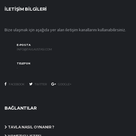
İLETIŞIM BILGILERI
Bize ulaşmak için aşağıda yer alan iletişim kanallarını kullanabilirsiniz.
E-POSTA
INFO@TAVLAUSTASI.COM
TELEFON
-
FACEBOOK
TWITTER
GOOGLE+
BAĞLANTILAR
TAVLA NASIL OYNANIR ?