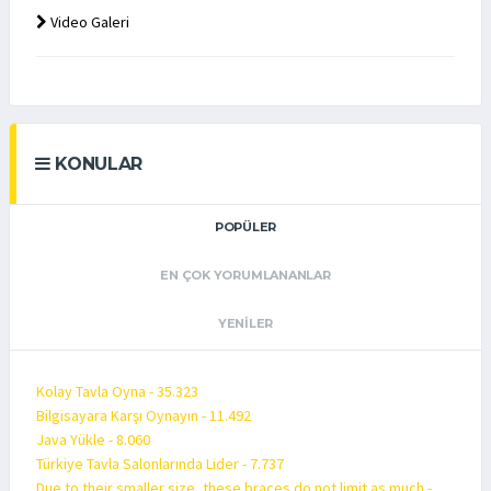
Video Galeri
KONULAR
POPÜLER
EN ÇOK YORUMLANANLAR
YENILER
Kolay Tavla Oyna - 35.323
Bilgisayara Karşı Oynayın - 11.492
Java Yükle - 8.060
Türkiye Tavla Salonlarında Lider - 7.737
Due to their smaller size, these braces do not limit as much -