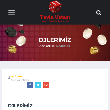
ONLİNE TAVLA
OYNA
DJLERIMIZ
ANASAYFA
DJLERIMIZ
admin
Site Yöneticisi
DJLERIMIZ