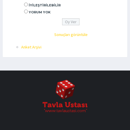
İYILEŞTIRILEBILIR
YORUM YOK
Sonuçları görüntüle
Anket Arşivi