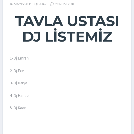
4.167
YORUM YOK
16 MAYIS 2018
TAVLA USTASI
DJ LISTEMIZ
1- Dj Emrah
2- Dj Ece
3- Dj Derya
4- Dj Hande
5- Dj Kaan