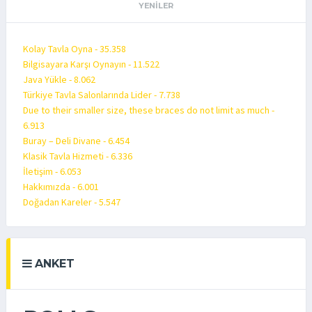
YENILER
Kolay Tavla Oyna - 35.358
Bilgisayara Karşı Oynayın - 11.522
Java Yükle - 8.062
Türkiye Tavla Salonlarında Lider - 7.738
Due to their smaller size, these braces do not limit as much -
6.913
Buray – Deli Divane - 6.454
Klasik Tavla Hizmeti - 6.336
İletişim - 6.053
Hakkımızda - 6.001
Doğadan Kareler - 5.547
ANKET