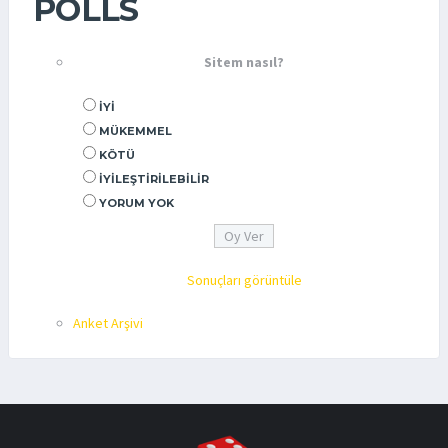
POLLS
Sitem nasıl?
İYI
MÜKEMMEL
KÖTÜ
İYILEŞTIRILEBILIR
YORUM YOK
Sonuçları görüntüle
Anket Arşivi