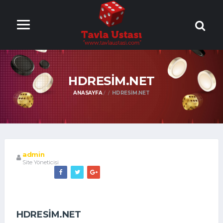
ONLİNE TAVLA
OYNA
HDRESIM.NET
ANASAYFA
HDRESIM.NET
admin
Site Yöneticisi
HDRESIM.NET